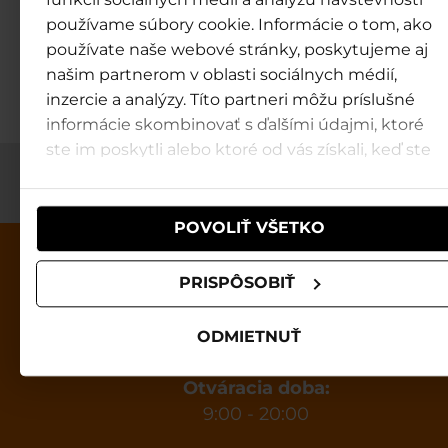
termálnej alebo čírej vode.
používame súbory cookie. Informácie o tom, ako
používate naše webové stránky, poskytujeme aj
Bazény v Tatralandii →
našim partnerom v oblasti sociálnych médií,
inzercie a analýzy. Títo partneri môžu príslušné
informácie skombinovať s ďalšími údajmi, ktoré
ste im poskytli alebo ktoré od vás získali, keď ste
používali ich služby.
POVOLIŤ VŠETKO
PRISPÔSOBIŤ
ODMIETNUŤ
Tatralandia
Otváracia doba:
9:00 - 20:00