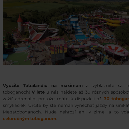
Využite Tatralandiu na maximum
a vybláznite sa n
toboganoch!
V lete
u nás nájdete až 30 rôznych spôsobo
zažiť adrenalín, pretože máte k dispozícii až
30 toboga
šmýkačiek. Určite by ste nemali vynechať jazdy na uniká
Megatoboganoch. Nuda nehrozí ani v zime, a to v
celoročným toboganom
.