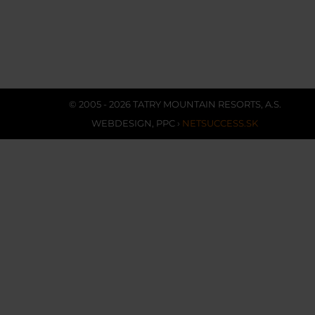
© 2005 - 2026 TATRY MOUNTAIN RESORTS, A.S.
WEBDESIGN
,
PPC
›
NETSUCCESS.SK