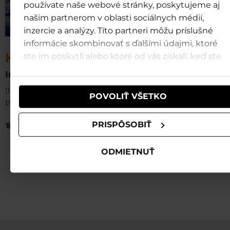
používate naše webové stránky, poskytujeme aj
našim partnerom v oblasti sociálnych médií,
inzercie a analýzy. Títo partneri môžu príslušné
informácie skombinovať s ďalšími údajmi, ktoré
Kontakt
ste im poskytli alebo ktoré od vás získali, keď ste
používali ich služby.
Infocentrum Tatralandia
(Informácie o službách, prevádzke, cenách a akciách vo v
POVOLIŤ VŠETKO
parku)
PRISPÔSOBIŤ
☎
+421 915 834 644
|
✉
info@tatralandia.sk
ODMIETNUŤ