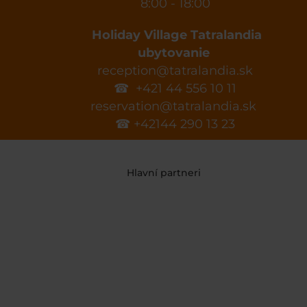
8:00 - 18:00
Holiday Village Tatralandia
ubytovanie
reception@tatralandia.sk
☎ +421 44 556 10 11
reservation@tatralandia.sk
☎ +42144 290 13 23
Hlavní partneri