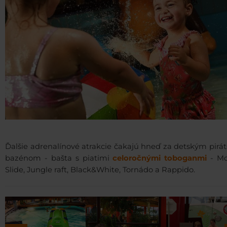
Ďalšie adrenalínové atrakcie čakajú hneď za detským pirá
bazénom - bašta s piatimi
celoročnými toboganmi
- Mo
Slide, Jungle raft, Black&White, Tornádo a Rappido.