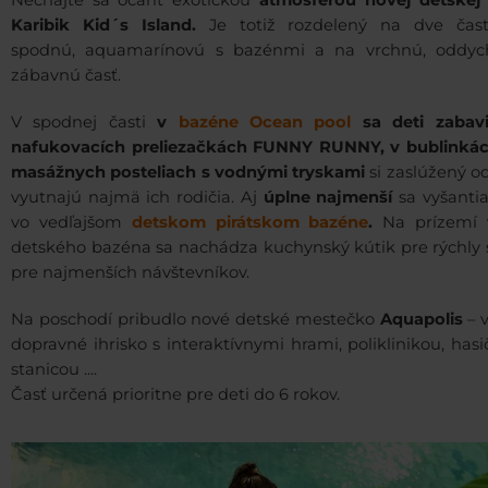
Nechajte sa očariť exotickou
atmosférou novej detskej
Karibik Kid´s Island.
Je totiž rozdelený na dve čast
spodnú, aquamarínovú s bazénmi a na vrchnú, oddyc
zábavnú časť.
V spodnej časti
v
bazéne Ocean pool
sa deti zabav
nafukovacích preliezačkách FUNNY RUNNY, v bublinkác
masážnych posteliach s vodnými tryskami
si zaslúžený 
vyutnajú najmä ich rodičia. Aj
úplne najmenší
sa vyšantia
vo vedľajšom
detskom pirátskom bazéne
.
Na prízemí 
detského bazéna sa nachádza kuchynský kútik pre rýchly s
pre najmenších návštevníkov.
Na poschodí pribudlo nové detské mestečko
Aquapolis
– v
dopravné ihrisko s interaktívnymi hrami, poliklinikou, has
stanicou ....
Časť určená prioritne pre deti do 6 rokov.