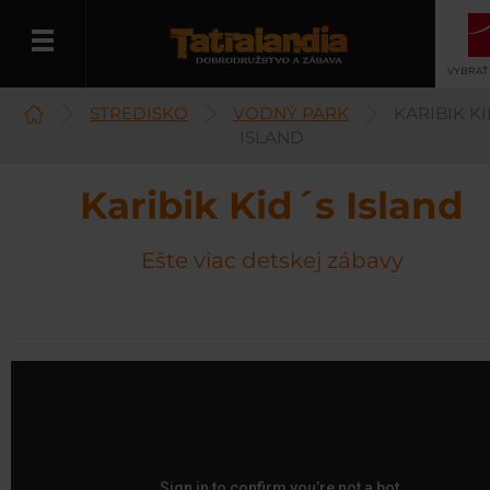
VYBRAŤ
STREDISKO
VODNÝ PARK
KARIBIK K
Slovenčina
ISLAND
Karibik Kid´s Island
Ešte viac detskej zábavy