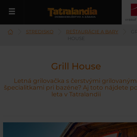
VYBRAŤ
STREDISKO
REŠTAURÁCIE A BARY
GR
Slovenčina
HOUSE
Grill House
Letná grilovačka s čerstvými grilovaným
špecialitkami pri bazéne? Aj toto nájdete p
leta v Tatralandii