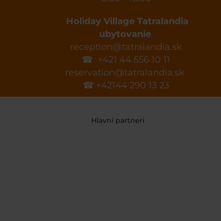
Holiday Village Tatralandia
ubytovanie
reception@tatralandia.sk
☎ +421 44 556 10 11
reservation@tatralandia.sk
☎ +42144 290 13 23
Hlavní partneri