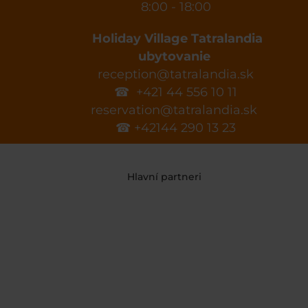
8:00 - 18:00
Holiday Village Tatralandia
ubytovanie
reception@tatralandia.sk
☎ +421 44 556 10 11
reservation@tatralandia.sk
☎ +42144 290 13 23
Hlavní partneri