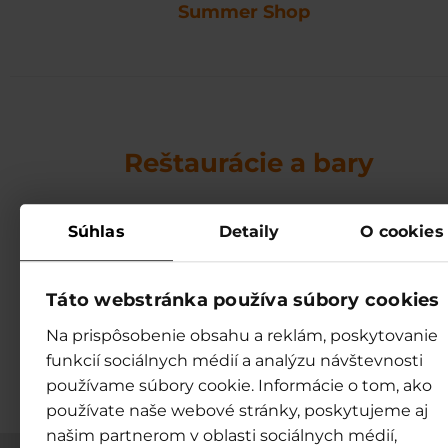
Summer Shop
Reštaurácie a bary
Pripravili sme si pre vás exotické
Súhlas
Detaily
O cookies
drinky, gurmánske aj tradičné
špeciality v našich baroch a
reštauráciách.
Táto webstránka používa súbory cookies
Na prispôsobenie obsahu a reklám, poskytovanie
Bary a reštaurácie →
funkcií sociálnych médií a analýzu návštevnosti
používame súbory cookie. Informácie o tom, ako
používate naše webové stránky, poskytujeme aj
našim partnerom v oblasti sociálnych médií,