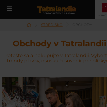
VYBRAŤ
STREDISKO
OBCHODY
Slovenčina
Obchody v Tatralandii
Potešte sa a nakupujte v Tatralandii. Vybert
trendy plavky, osušku či suvenír pre blízk