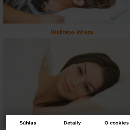
Wellness Wraps
Súhlas
Detaily
O cookies