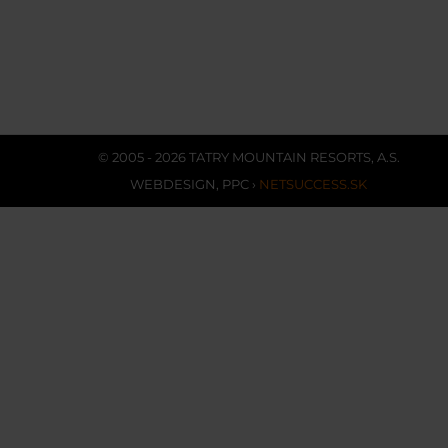
© 2005 - 2026 TATRY MOUNTAIN RESORTS, A.S.
WEBDESIGN
,
PPC
›
NETSUCCESS.SK