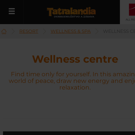
ALL R
RESORT
WELLNESS & SPA
WELLNESS C
English
Wellness centre
Find time only for yourself. In this amazi
world of peace, draw new energy and enj
relaxation.