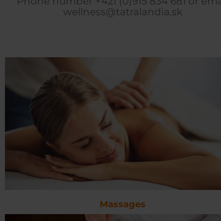
Phone number +421 (0)915 834 681 or ema
wellness@tatralandia.sk
Massages