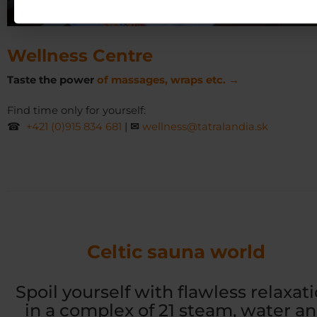
Wellness Centre
Taste the power
of massages, wraps etc. →
Find time only for yourself:
☎
+421 (0)915 834 681
|
✉
wellness@tatralandia.sk
Celtic sauna world
Spoil yourself with flawless relaxat
in a complex of 21 steam, water a