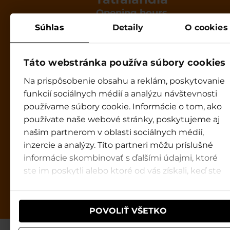
Opening hours
9:00 - 20:00
Súhlas
Detaily
O cookies
Infocentre Tatralandia
info@tatralandia.sk
Táto webstránka používa súbory cookies
+421 915 834 644
☎
Na prispôsobenie obsahu a reklám, poskytovanie
9:00 - 19:00
funkcií sociálnych médií a analýzu návštevnosti
GOPASS infoline
používame súbory cookie. Informácie o tom, ako
☎+421 850 122 155
používate naše webové stránky, poskytujeme aj
8:00 - 18:00
našim partnerom v oblasti sociálnych médií,
inzercie a analýzy. Títo partneri môžu príslušné
Holiday Village Tatralandia
informácie skombinovať s ďalšími údajmi, ktoré
Reception
ste im poskytli alebo ktoré od vás získali, keď ste
reception@tatralandia.sk
používali ich služby.
reservation@tatralandia.sk
☎ +421 44 556 10 11
POVOLIŤ VŠETKO