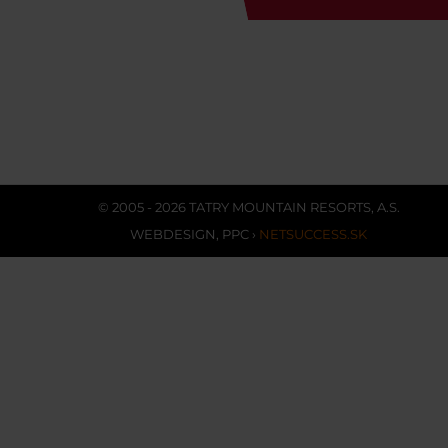
© 2005 - 2026 TATRY MOUNTAIN RESORTS, A.S.
WEBDESIGN
,
PPC
›
NETSUCCESS.SK