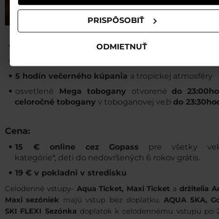
PRISPÔSOBIŤ
termíny nočného kúpania: 4.7., 25.7., 15.8. a 29.8.2
ODMIETNUŤ
vstup
od 19:00 hod.
5 hodín večerného kúpania
a tropickej atmosféry
osvetlené
Mega tobogany
otvorené
do 23:00ho
celoročné tobogany
v toboganovej veži
do 23:30ho
Cena:
15 € online cez Gopass
pre všetky vek
kategórie*, deti do nedovŕšených 6 rokov grátis.
19 € v pokladni v stredisku
Celodenné vstupy-
Aqua Ticket, Maxi Ticket
a
držitelia 
Maxi sezóniek
majú vstup bez doplatku.
AQUA 5KA, G
SKI FLEXI Sezónka
doplatok k celodennému vstupu po 2