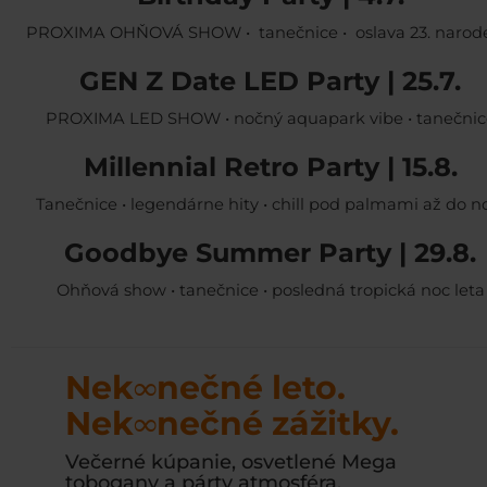
PROXIMA OHŇOVÁ SHOW • tanečnice • oslava 23. narod
GEN Z Date LED Party | 25.7.
PROXIMA LED SHOW • nočný aquapark vibe • tanečnic
Millennial Retro Party | 15.8.
Tanečnice • legendárne hity • chill pod palmami až do n
Goodbye Summer Party | 29.8.
Ohňová show • tanečnice • posledná tropická noc leta
Nek∞nečné leto.
Nek∞nečné zážitky.
Večerné kúpanie, osvetlené Mega
tobogany a párty atmosféra.