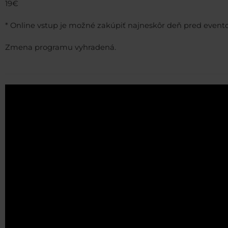
19€
* Online vstup je možné zakúpiť najneskôr deň pred event
Zmena programu vyhradená.