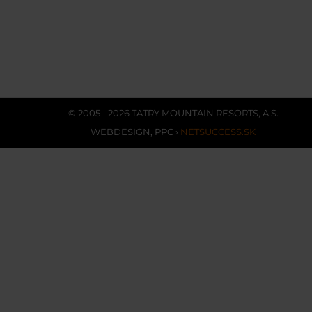
© 2005 - 2026 TATRY MOUNTAIN RESORTS, A.S.
WEBDESIGN
,
PPC
›
NETSUCCESS.SK