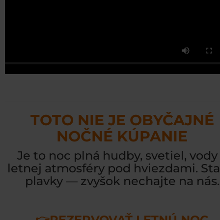
TOTO NIE JE OBYČAJNÉ
NOČNÉ KÚPANIE
Je to noc plná hudby, svetiel, vody
letnej atmosféry pod hviezdami. Sta
plavky — zvyšok nechajte na nás.
👉REZERVOVAŤ LETNÚ NOC