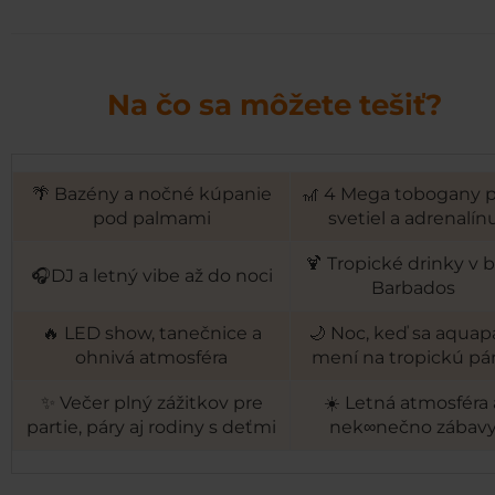
Na čo sa môžete tešiť?
🌴 Bazény a nočné kúpanie
🎢 4 Mega tobogany 
pod palmami
svetiel a adrenalín
🍹 Tropické drinky v 
🎧DJ a letný vibe až do noci
Barbados
🔥 LED show, tanečnice a
🌙 Noc, keď sa aquap
ohnivá atmosféra
mení na tropickú pá
✨ Večer plný zážitkov pre
☀️ Letná atmosféra 
partie, páry aj rodiny s deťmi
nek∞nečno zábav