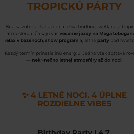
TROPICKÚ PÁRTY
Keď sa zotmie, Tatralandia ožíva hudbou, svetlami a tropi
atmosférou. Čakajú vás
večerné jazdy na Mega tobogan
relax v bazénoch
,
show program
aj letná
párty
pod hviez
Každý termín prinesie inú energiu. Jedno však zostáva ro
—
nek∞nečno letnej atmosféry až do noci.
✨ 4 LETNÉ NOCI. 4 ÚPLNE
ROZDIELNE VIBES
Birthday Party | 4.7.