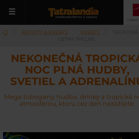
VYBRAŤ
AKTIVITY A EVENTY
EVENTY
TROPICKÁ
Slovenčina
LETNÝ ŠPECIÁL
NEKONEČNÁ TROPICK
NOC PLNÁ HUDBY,
SVETIEL A ADRENALÍN
Mega tobogany, hudba, drinky a tropická n
atmosférou, ktorú cez deň nezažijete.