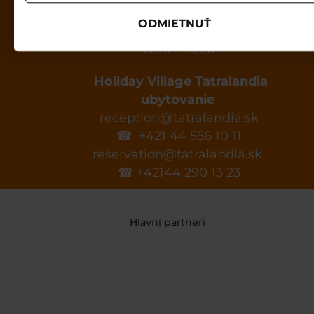
GOPASS infolinka
ODMIETNUŤ
☎+421 850 122 155
8:00 - 18:00
Holiday Village Tatralandia
ubytovanie
reception@tatralandia.sk
☎ +421 44 556 10 11
reservation@tatralandia.sk
☎ +42144 290 13 23
Hlavní partneri