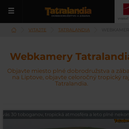
VYBRAŤ
VITAJTE
TATRALANDIA
WEBKAMER
Slovenčina
Webkamery Tatralandi
Objavte miesto plné dobrodružstva a záb
na Liptove, objavte celoročný tropický ra
Tatralandia.
 vás 30 toboganov, tropická atmosféra a leto plné nekon