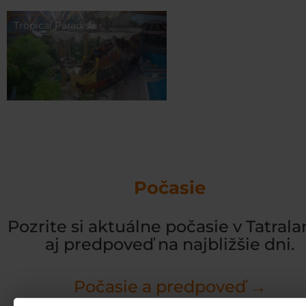
Tropical Paradise
Počasie
Pozrite si aktuálne počasie v Tatrala
aj predpoveď na najbližšie dni.
Počasie a predpoveď →