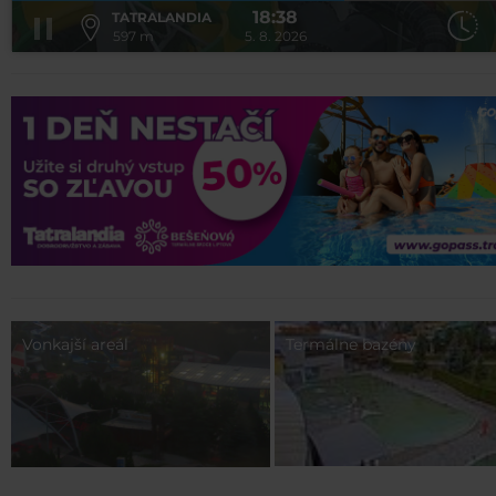
18:38
TATRALANDIA
597 m
5. 8. 2026
Vonkajší areál
Termálne bazény