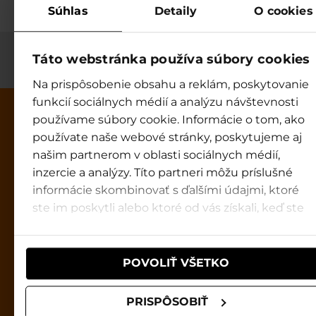
Súhlas
Detaily
O cookies
Táto webstránka používa súbory cookies
Na prispôsobenie obsahu a reklám, poskytovanie
funkcií sociálnych médií a analýzu návštevnosti
používame súbory cookie. Informácie o tom, ako
používate naše webové stránky, poskytujeme aj
našim partnerom v oblasti sociálnych médií,
inzercie a analýzy. Títo partneri môžu príslušné
Tatralandia
informácie skombinovať s ďalšími údajmi, ktoré
Otváracia doba:
ste im poskytli alebo ktoré od vás získali, keď ste
9:00 - 20:00
používali ich služby.
Infocentrum Tatralandia
POVOLIŤ VŠETKO
info@tatralandia.sk
☎ +421 915 834 644
PRISPÔSOBIŤ
9:00 - 19:00