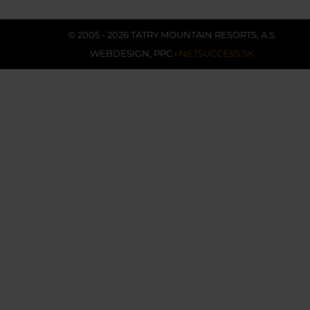
© 2005 - 2026 TATRY MOUNTAIN RESORTS, A.S.
WEBDESIGN
,
PPC
›
NETSUCCESS.SK