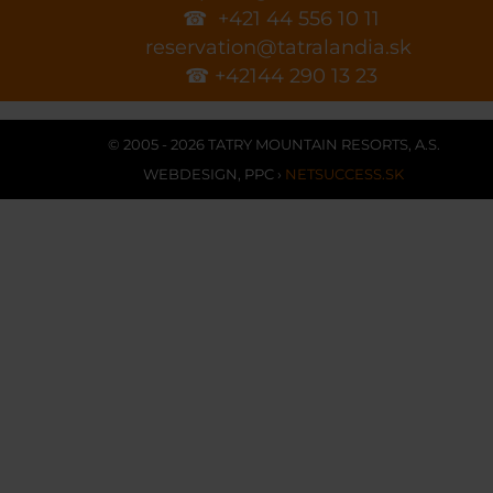
☎ +421 44 556 10 11
reservation@tatralandia.sk
☎ +42144 290 13 23
© 2005 - 2026 TATRY MOUNTAIN RESORTS, A.S.
WEBDESIGN
,
PPC
›
NETSUCCESS.SK