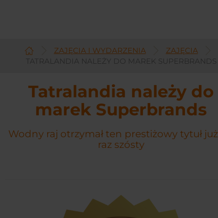
ZAJĘCIA I WYDARZENIA
ZAJĘCIA
Polski
TATRALANDIA NALEŻY DO MAREK SUPERBRANDS
Tatralandia należy do
marek Superbrands
Wodny raj otrzymał ten prestiżowy tytuł ju
raz szósty