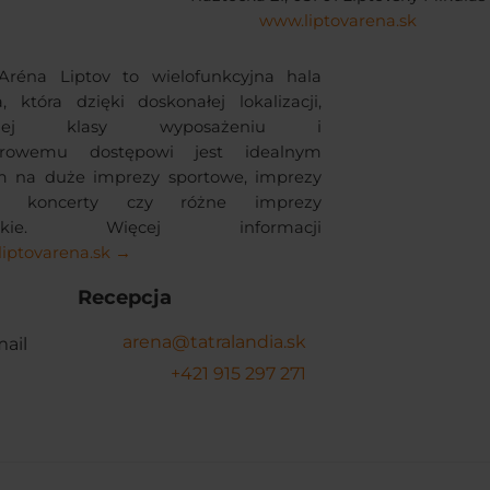
www.liptovarena.sk
Aréna Liptov to wielofunkcyjna hala
, która dzięki doskonałej lokalizacji,
ższej klasy wyposażeniu i
ierowemu dostępowi jest idealnym
m na duże imprezy sportowe, imprezy
e, koncerty czy różne imprezy
zyskie. Więcej informacji
iptovarena.sk →
Recepcja
arena@tatralandia.sk
ail
+421 915 297 271