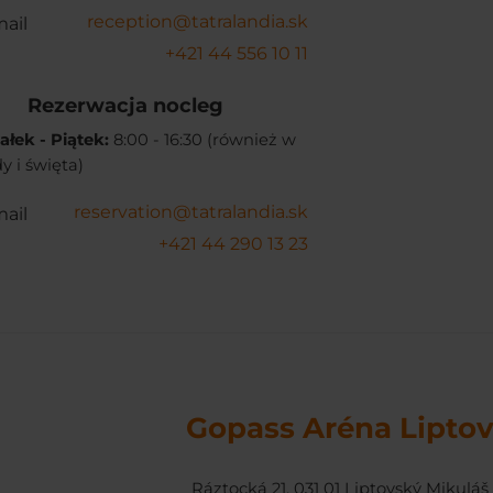
reception@tatralandia.sk
ail
+421 44 556 10 11
Rezerwacja nocleg
ałek - Piątek:
8:00 - 16:30 (również w
 i święta)
reservation@tatralandia.sk
ail
+421 44 290 13 23
Gopass Aréna Lipto
Ráztocká 21, 031 01 Liptovský Mikuláš