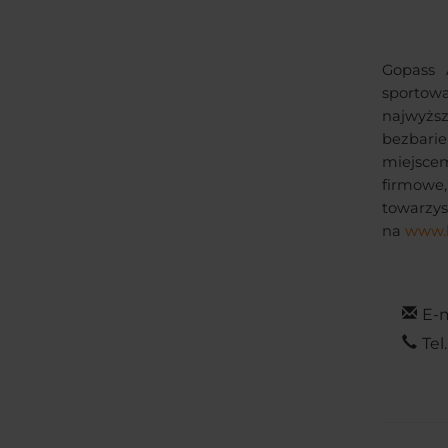
Gopass 
sportowa
najwy
bezbar
miejsce
firmow
towar
na
www.l
E-m
Tel.