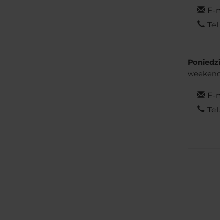
E-m
Tel.
Poniedzi
weekendy
E-m
Tel.