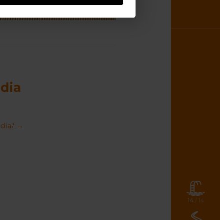
ndia
ndia/ →
14
/ 14