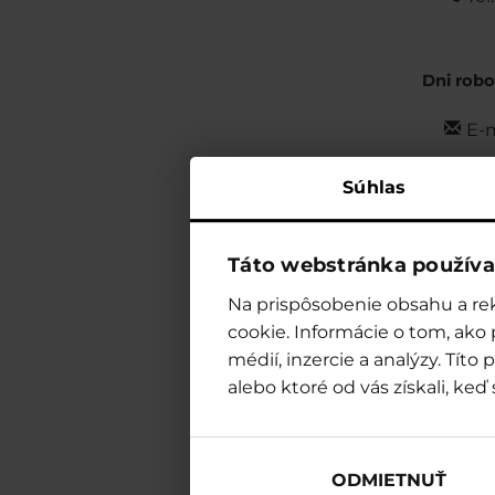
Dni rob
E-m
Súhlas
Táto webstránka používa
Znajdź c
Na prispôsobenie obsahu a rek
informac
cookie. Informácie o tom, ako
médií, inzercie a analýzy. Tít
Godziny 
alebo ktoré od vás získali, keď 
wodneg
zarezer
E-m
ODMIETNUŤ