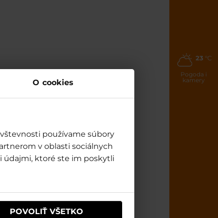
23
°C
Pogoda i
kamery
O cookies
návštevnosti používame súbory
artnerom v oblasti sociálnych
 údajmi, ktoré ste im poskytli
POVOLIŤ VŠETKO