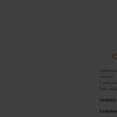
C
Informa
cenach
Centrum 
hali wej
Godziny 
Codzien