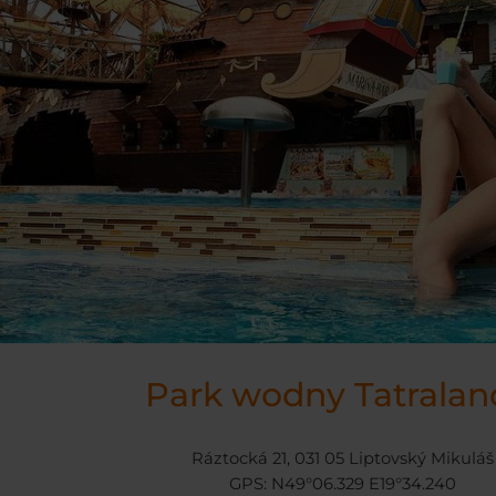
Park wodny Tatralan
Ráztocká 21, 031 05 Liptovský Mikuláš
GPS: N49°06.329 E19°34.240