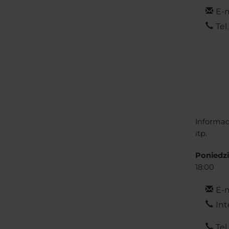
E-m
Tel.
Informac
itp.
Poniedzi
18:00
E-m
Int
Tel.