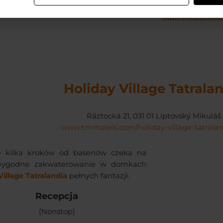
+421 915 834 681
Holiday Village Tatrala
Ráztocká 21, 031 01 Liptovský Mikuláš
www.tmrhotels.com/holiday-village-tatrala
e kilka kroków od basenów czeka na
wygodne zakwaterowanie w domkach
Village Tatralandia
pełnych fantazji.
Recepcja
(Nonstop)