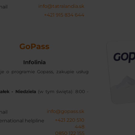
info@tatralandia.sk
ail
+421 915 834 644
GoPass
Infolinia
je o programie Gopass, zakupie usług
ałek - Niedziela
(w tym święta): 8:00 -
info@gopass.sk
ail
+421 220 510
ernational helpline
448
0850 122 155