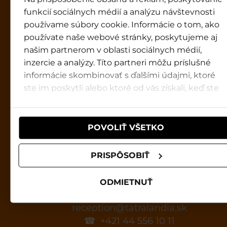
funkcií sociálnych médií a analýzu návštevnosti
používame súbory cookie. Informácie o tom, ako
používate naše webové stránky, poskytujeme aj
Tatralandia
našim partnerom v oblasti sociálnych médií,
Godziny otwarcia
inzercie a analýzy. Títo partneri môžu príslušné
9:00 - 20:00
informácie skombinovať s ďalšími údajmi, ktoré
ste im poskytli alebo ktoré od vás získali, keď ste
Centrum Informacji Tatralandia
používali ich služby.
info@tatralandia.sk
+421 915 834 644
☎
POVOLIŤ VŠETKO
9:00 - 19:00
GOPASS infolinia
PRISPÔSOBIŤ
☎+421 850 122 155
8:00 - 18:00
ODMIETNUŤ
Recepcja Holiday Village Tatralandia
reception@tatralandia.sk
☎ +421 44 556 10 11