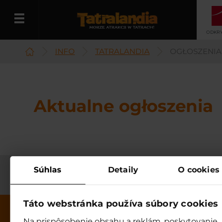
ODKRY
INFO
TATRALANDIA
OGŁOSZENIA
Polski
Aktualne ogłoszenia
Súhlas
Detaily
O cookies
Táto webstránka používa súbory cookies
Na prispôsobenie obsahu a reklám, poskytovanie