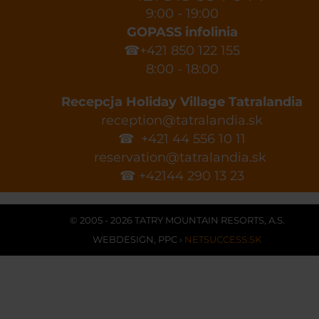
9:00 - 19:00
GOPASS infolinia
☎+421 850 122 155
8:00 - 18:00
Recepcja Holiday Village Tatralandia
reception@tatralandia.sk
☎ +421 44 556 10 11
reservation@tatralandia.sk
☎ +42144 290 13 23
© 2005 - 2026 TATRY MOUNTAIN RESORTS, A.S.
WEBDESIGN
,
PPC
›
NETSUCCESS.SK