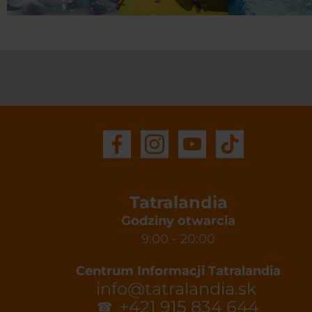
Tatralandia
Godziny otwarcia
9:00 - 20:00
Centrum Informacji Tatralandia
info@tatralandia.sk
+421 915 834 644
☎