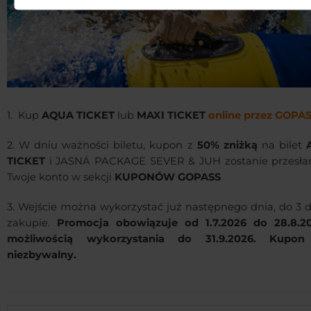
1. Kup
AQUA TICKET
lub
MAXI TICKET
online przez GOPAS
2. W dniu ważności biletu, kupon z
50% zniżką
na bilet
TICKET
i JASNÁ PACKAGE SEVER & JUH zostanie przesła
Twoje konto w sekcji
KUPONÓW GOPASS
3. Wejście można wykorzystać już następnego dnia, do 3 d
zakupie.
Promocja obowiązuje od 1.7.2026 do 28.8.2
możliwością wykorzystania do 31.9.2026. Kupon
niezbywalny.