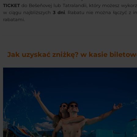
TICKET
do Bešeňovej lub Tatralandii, który możesz wykorz
w ciągu najbliższych
3 dni
. Rabatu nie można łączyć z i
rabatami.
Jak uzyskać zniżkę? w kasie biletow