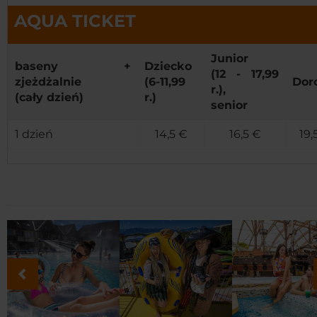
AQUA TICKET
Junior
baseny +
Dziecko
(12 - 17,99
zjeżdżalnie
(6-11,99
Dor
r.),
(cały dzień)
r.)
senior
1 dzień
14,5 €
16,5 €
19,