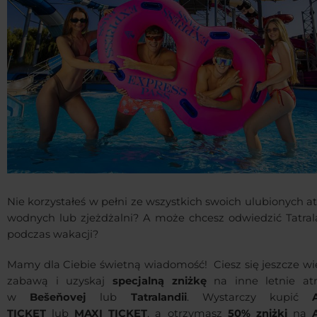
Nie korzystałeś w pełni ze wszystkich swoich ulubionych at
wodnych lub zjeżdżalni? A może chcesz odwiedzić Tatral
podczas wakacji?
Mamy dla Ciebie świetną wiadomość! Ciesz się jeszcze wi
zabawą i uzyskaj
specjalną zniżkę
na inne letnie atr
w
Bešeňovej
lub
Tatralandii
. Wystarczy kupić
TICKET
lub
MAXI TICKET
, a otrzymasz
50% zniżki
na