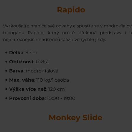
Rapido
Vyzkoušejte hranice své odvahy a spusťte se v modro-fial
tobogánu Rapido, který určitě překoná představy i t
nejnáročnějších nadšenců bláznivé rychlé jízdy.
Délka
: 97 m
Obtížnost
: těžká
Barva
: modro-fialová
Max. váha
: 110 kg/1 osoba
Výška více než
: 120 cm
Provozní doba
: 10:00 - 19:00
Monkey Slide