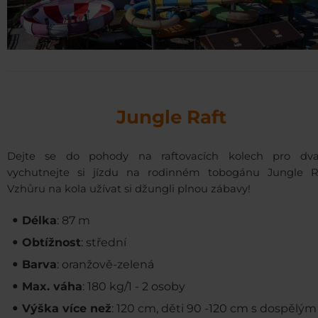
Jungle Raft
Dejte se do pohody na raftovacích kolech pro dv
vychutnejte si jízdu na rodinném tobogánu Jungle Ra
Vzhůru na kola užívat si džungli plnou zábavy!
Délka
: 87 m
Obtížnost
: střední
Barva
: oranžově-zelená
Max. váha
: 180 kg/1 - 2 osoby
Výška více než
: 120 cm, děti 90 -120 cm s dospělým