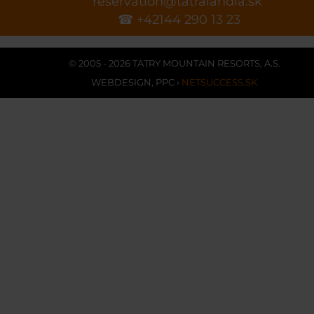
reservation@tatralandia.sk
☎ +42144 290 13 23
© 2005 - 2026 TATRY MOUNTAIN RESORTS, A.S.
WEBDESIGN
,
PPC
›
NETSUCCESS.SK