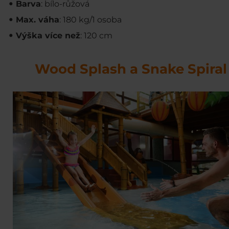
Barva
: bílo-růžová
Max. váha
: 180 kg/1 osoba
Výška více než
: 120 cm
Wood Splash a Snake Spiral