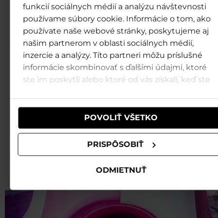
Otevírací hodiny tobogánů Rapid
funkcií sociálnych médií a analýzu návštevnosti
Monkey Slide, Jungle Raft a Blac
používame súbory cookie. Informácie o tom, ako
Každý den:
9:00 - 19:30
používate naše webové stránky, poskytujeme aj
našim partnerom v oblasti sociálnych médií,
inzercie a analýzy. Títo partneri môžu príslušné
Otevírací hodiny toboganu Torná
informácie skombinovať s ďalšími údajmi, ktoré
každý den:
ste im poskytli alebo ktoré od vás získali, keď ste
11:00 - 13:00
používali ich služby.
14:00 - 16:00
17:00 - 19:30
POVOLIŤ VŠETKO
PRISPÔSOBIŤ
Tornado
ODMIETNUŤ