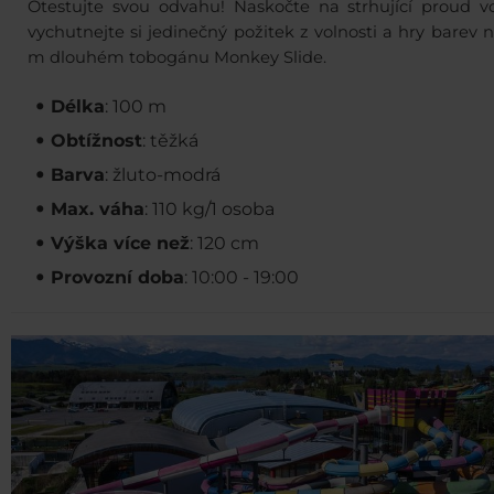
Otestujte svou odvahu! Naskočte na strhující proud v
vychutnejte si jedinečný požitek z volnosti a hry barev 
m dlouhém tobogánu Monkey Slide.
Délka
: 100 m
Obtížnost
: těžká
Barva
: žluto-modrá
Max. váha
: 110 kg/1 osoba
Výška více než
: 120 cm
Provozní doba
: 10:00 - 19:00