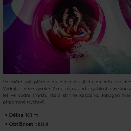
Vezměte své přátele na bláznivou jízdu na raftu ve dvoj
Vydejte z věže vysoké 12 metrů, naberte rychlost a vyzkouš
let ve vodní smršti, která strhne každého. Tobogan tva
připomíná trychtýř.
Délka
: 101 m
Obtížnost
: těžká