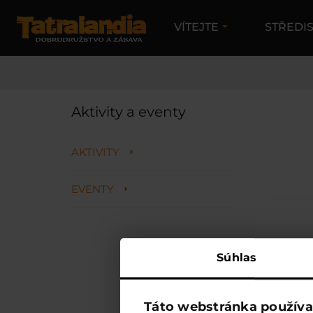
VÍTEJTE
STŘEDI
TATRALANDIA
Aktivity a eventy
AKTIVITY
EVENTY
Súhlas
Táto webstránka používa