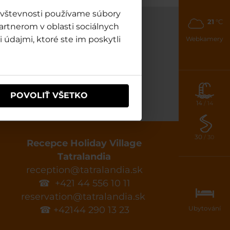
návštevnosti používame súbory
21
°C
artnerom v oblasti sociálnych
Info
 údajmi, ktoré ste im poskytli
Webkamery
TATRALANDIA
OCHRANA OSOBNÍCH ÚDAJŮ
ĎALŠIE INFORMÁCIE
POVOLIŤ VŠETKO
14
/ 14
30
/ 30
a
Recepce Holiday Village
Tatralandia
reception@tatralandia.sk
☎ +421 44 556 10 11
reservation@tatralandia.sk
Ubytování
☎ +42144 290 13 23