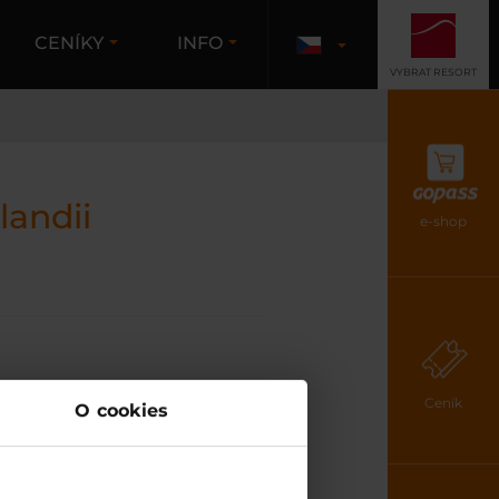
CENÍKY
INFO
VYBRAT RESORT
landii
e-shop
Ceník
O cookies