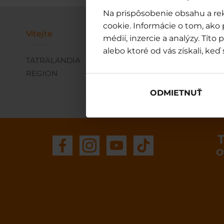
Na prispôsobenie obsahu a rek
cookie. Informácie o tom, ako
Vítejte
Středisko
Ubytování
médií, inzercie a analýzy. Tít
alebo ktoré od vás získali, keď 
TATRALANDIA
VODNÍ PARK
NABÍDKA U
REGION
WELLNESS & SPA
MÍTINKY A 
ODMIETNUŤ
T
O