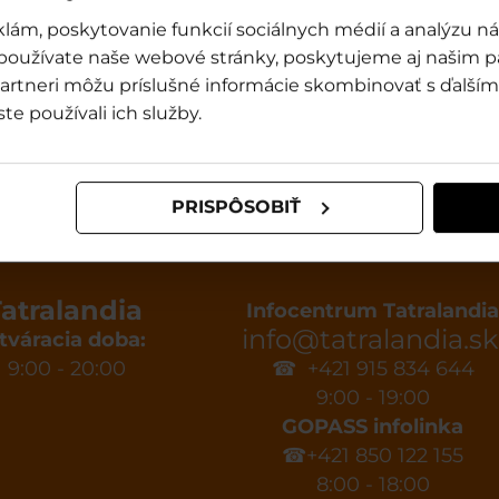
lám, poskytovanie funkcií sociálnych médií a analýzu 
 používate naše webové stránky, poskytujeme aj našim p
Aktivity a eventy
Ceníky
o partneri môžu príslušné informácie skombinovať s ďalšími
ste používali ich služby.
BYTOVÁNÍ
AKTIVITY
AKTUÁLNÍ CENÍKY
AKCE
EVENTY
ŠPECIÁLNÍ NABÍDKY
PRISPÔSOBIŤ
atralandia
Infocentrum Tatralandi
info@tatralandia.sk
tváracia doba:
9:00 - 20:00
☎ +421 915 834 644
9:00 - 19:00
GOPASS infolinka
☎+421 850 122 155
8:00 - 18:00