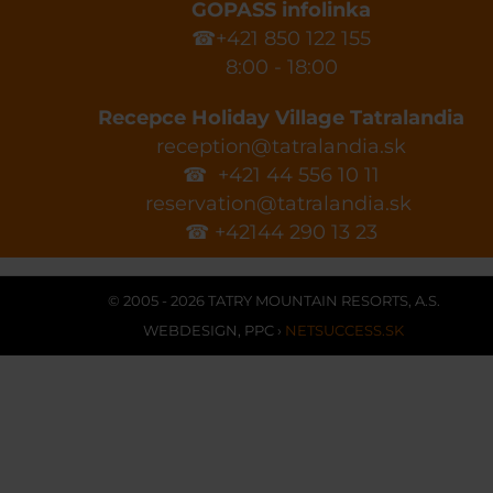
GOPASS infolinka
☎+421 850 122 155
8:00 - 18:00
Recepce Holiday Village Tatralandia
reception@tatralandia.sk
☎ +421 44 556 10 11
reservation@tatralandia.sk
☎ +42144 290 13 23
© 2005 - 2026 TATRY MOUNTAIN RESORTS, A.S.
WEBDESIGN
,
PPC
›
NETSUCCESS.SK