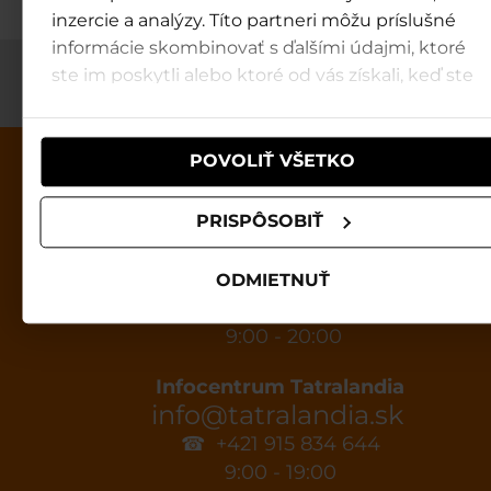
inzercie a analýzy. Títo partneri môžu príslušné
informácie skombinovať s ďalšími údajmi, ktoré
ste im poskytli alebo ktoré od vás získali, keď ste
používali ich služby.
POVOLIŤ VŠETKO
PRISPÔSOBIŤ
Tatralandia
ODMIETNUŤ
Otváracia doba:
9:00 - 20:00
Infocentrum Tatralandia
info@tatralandia.sk
☎ +421 915 834 644
9:00 - 19:00