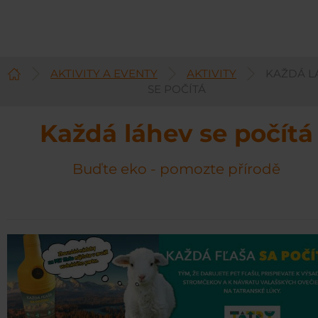
AKTIVITY A EVENTY
AKTIVITY
KAŽDÁ L
Čeština
SE POČÍTÁ
Každá láhev se počítá
Buďte eko - pomozte přírodě