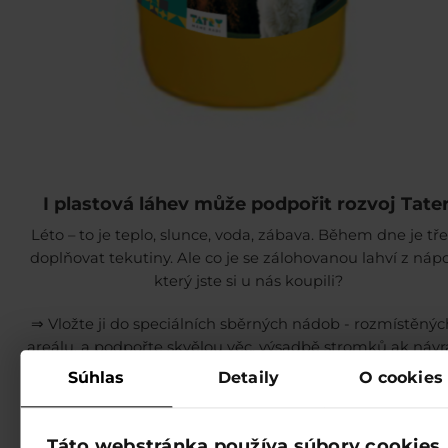
I plastová láhev může podpořit rozvoj Tater
Léto – to je teplo, slunce, voda, zábava. Během dne je tř
doplňovat tekutiny. Ale co je se zálohovanou lahví z nápo
který jste si u nás koupili?
⇒ Vložte ji do speciálních sběrných nádob - rozmístěnýc
areálu, a podpořte skvělou věc. výsadbě stromků ak návr
valašských oveček na tatranské louky.
více info⇒⇒
Súhlas
Detaily
O cookies
Táto webstránka používa súbory cookies