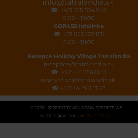
info@tatralandia.sk
☎ +421 915 834 644
9:00 - 19:00
GOPASS infolinka
☎+421 850 122 155
8:00 - 18:00
Recepce Holiday Village Tatralandia
reception@tatralandia.sk
☎ +421 44 556 10 11
reservation@tatralandia.sk
☎ +42144 290 13 23
© 2005 - 2026 TATRY MOUNTAIN RESORTS, A.S.
WEBDESIGN
,
PPC
›
NETSUCCESS.SK