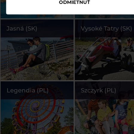
ODMIETNUŤ
Jasná (SK)
Vysoké Tatry (SK)
Legendia (PL)
Szczyrk (PL)