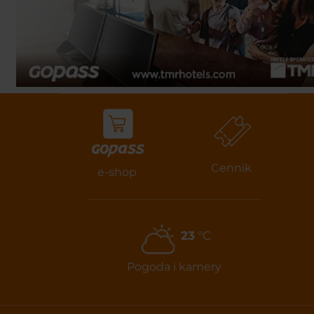
Cennik
e-shop
23
°C
Pogoda i kamery