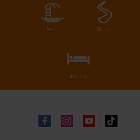
14
30
/ 14
/ 30
Noclegi