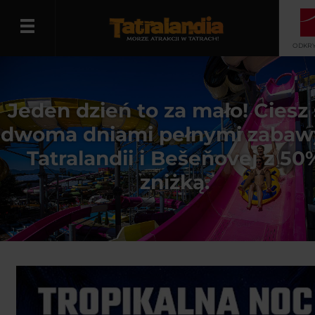
ODKRY
Polski
Jeden dzień to za mało! Ciesz 
dwoma dniami pełnymi zabaw
Tatralandii i Bešeňovej z 50
zniżką.