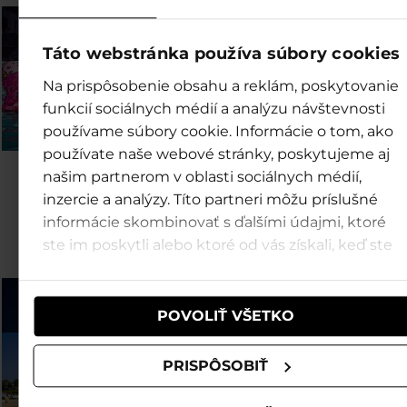
Letnie sezonówki
Pływaj & lataj
Táto webstránka používa súbory cookies
Na prispôsobenie obsahu a reklám, poskytovanie
funkcií sociálnych médií a analýzu návštevnosti
používame súbory cookie. Informácie o tom, ako
používate naše webové stránky, poskytujeme aj
našim partnerom v oblasti sociálnych médií,
Odkryj więcej ośrodkó
inzercie a analýzy. Títo partneri môžu príslušné
rodziny TMR
informácie skombinovať s ďalšími údajmi, ktoré
ste im poskytli alebo ktoré od vás získali, keď ste
používali ich služby.
Tatralandia (SK)
Bešeňová (SK)
POVOLIŤ VŠETKO
PRISPÔSOBIŤ