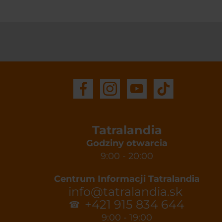
Tatralandia
Godziny otwarcia
9:00 - 20:00
Centrum Informacji Tatralandia
info@tatralandia.sk
+421 915 834 644
☎
9:00 - 19:00