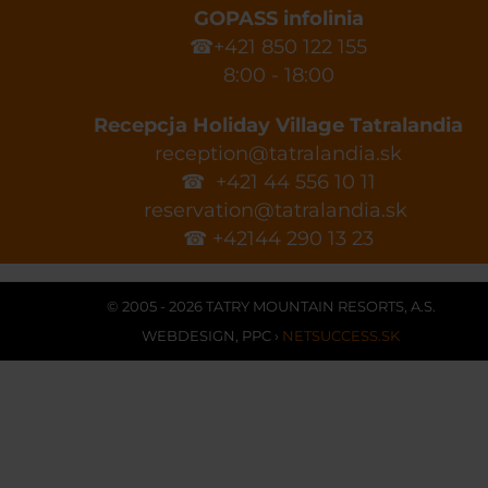
GOPASS infolinia
☎+421 850 122 155
8:00 - 18:00
Recepcja Holiday Village Tatralandia
reception@tatralandia.sk
☎ +421 44 556 10 11
reservation@tatralandia.sk
☎ +42144 290 13 23
© 2005 - 2026 TATRY MOUNTAIN RESORTS, A.S.
WEBDESIGN
,
PPC
›
NETSUCCESS.SK