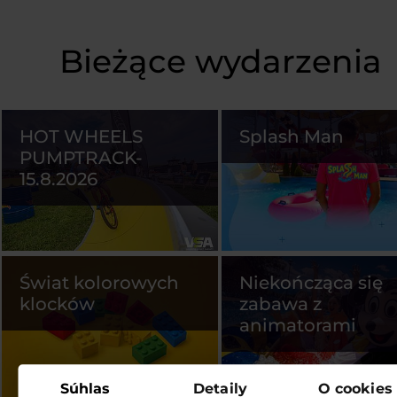
Bieżące wydarzenia
HOT WHEELS
Splash Man
PUMPTRACK-
15.8.2026
Świat kolorowych
Niekończąca się
klocków
zabawa z
animatorami
Súhlas
Detaily
O cookies