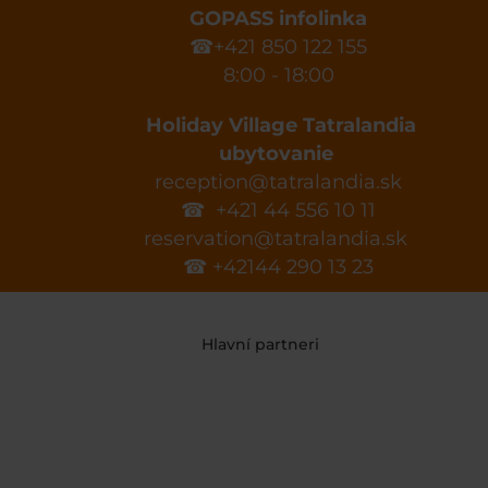
GOPASS infolinka
☎+421 850 122 155
8:00 - 18:00
Holiday Village Tatralandia
ubytovanie
reception@tatralandia.sk
☎ +421 44 556 10 11
reservation@tatralandia.sk
☎ +42144 290 13 23
Hlavní partneri