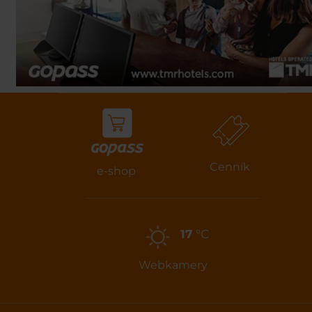
Cenník
e-shop
17
°C
Webkamery