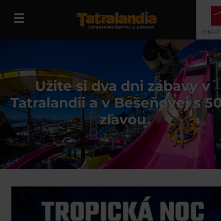
VYBRAŤ
Slovenčina
Užite si dva dni zábavy v
Tatralandii a v Bešeňovej s 5
zľavou