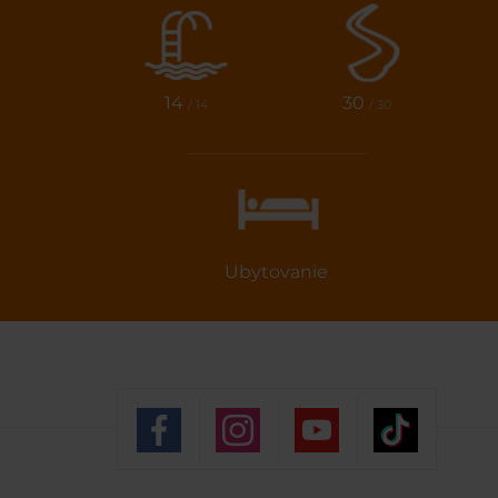
14
30
/ 14
/ 30
Ubytovanie