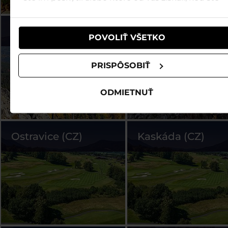
používali ich služby.
Špindl (CZ)
Ještěd (CZ)
POVOLIŤ VŠETKO
PRISPÔSOBIŤ
ODMIETNUŤ
Ostravice (CZ)
Kaskáda (CZ)