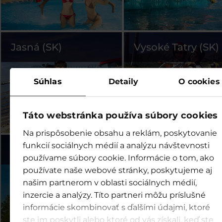
Jasná (SK)
Vysoké Tatry (SK)
Súhlas
Detaily
O cookies
Táto webstránka používa súbory cookies
Na prispôsobenie obsahu a reklám, poskytovanie
funkcií sociálnych médií a analýzu návštevnosti
Legendia (PL)
Szczyrk (PL)
používame súbory cookie. Informácie o tom, ako
používate naše webové stránky, poskytujeme aj
našim partnerom v oblasti sociálnych médií,
inzercie a analýzy. Títo partneri môžu príslušné
informácie skombinovať s ďalšími údajmi, ktoré
ste im poskytli alebo ktoré od vás získali, keď ste