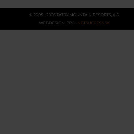
© 2005 - 2026 TATRY MOUNTAIN RESORTS, A.S.
WEBDESIGN
,
PPC
›
NETSUCCESS.SK