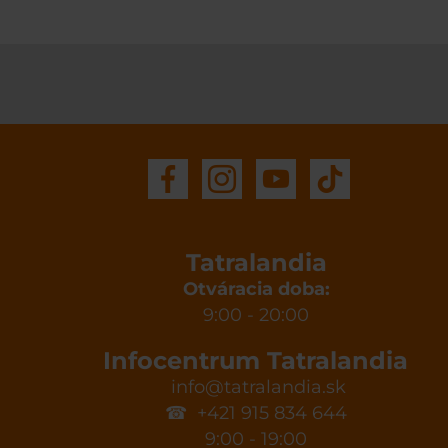
Tatralandia
Otváracia doba:
9:00 - 20:00
Infocentrum Tatralandia
info@tatralandia.sk
☎ +421 915 834 644
9:00 - 19:00