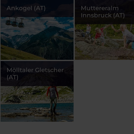
Ankogel (AT)
Muttereralm
Innsbruck (AT)
Mölltaler Gletscher
(AT)