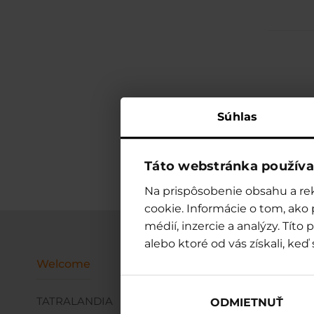
Se
Súhlas
Táto webstránka používa
Na prispôsobenie obsahu a rek
cookie. Informácie o tom, ako
médií, inzercie a analýzy. Tít
alebo ktoré od vás získali, keď 
Welcome
Resort
Accommod
TATRALANDIA
WATER PARK
ACCOMMOD
ODMIETNUŤ