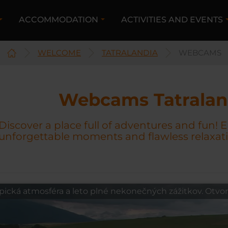
ACCOMMODATION
ACTIVITIES AND EVENTS
WELCOME
TATRALANDIA
WEBCAMS
Webcams Tatralan
Discover a place full of adventures and fun!
unforgettable moments and flawless relaxatio
cká atmosféra a leto plné nekonečných zážitkov. Otvorené