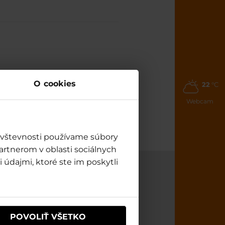
dia and check the
O cookies
22
°C
ays.
Webcam
→
návštevnosti používame súbory
artnerom v oblasti sociálnych
 údajmi, ktoré ste im poskytli
Info
TATRALANDIA
POVOLIŤ VŠETKO