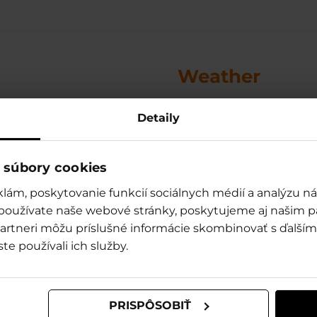
Weather
e what´s the weather like in Tatralan
Detaily
weather forecast for next d
Weather and forecast 
 súbory cookies
lám, poskytovanie funkcií sociálnych médií a analýzu 
 používate naše webové stránky, poskytujeme aj našim p
o partneri môžu príslušné informácie skombinovať s ďalšími
ste používali ich služby.
Activities and
ation
Events
Price list
ATION
ACTIVITIES
CURRENT PRICE
PRISPÔSOBIŤ