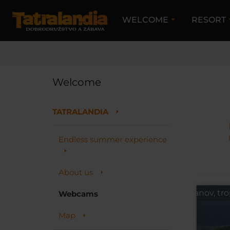
WELCOME
RESORT
DIA
Welcome
TATRALANDIA
Endless summer experience
About us
čší aquapark na Slovensku. Čaká vás 30 toboganov, tropi
Webcams
Map