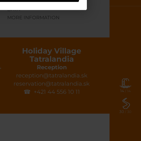
PROTECTION OF PERSONAL
DATA
MORE INFORMATION
Holiday Village
Tatralandia
4
Reception
reception@tatralandia.sk
reservation@tatralandia.sk
☎ +421 44 556 10 11
14
/ 14
30
/ 30