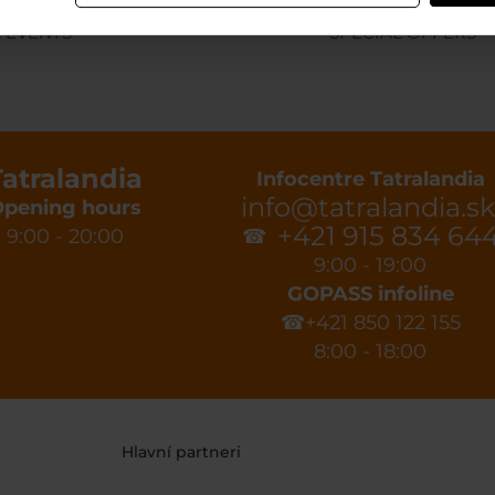
LIST
EVENTS
 EVENTS
SPECIAL OFFERS
Tatralandia
Infocentre Tatralandia
info@tatralandia.sk
pening hours
+421 915 834 64
9:00 - 20:00
☎
9:00 - 19:00
GOPASS infoline
☎+421 850 122 155
8:00 - 18:00
Hlavní partneri