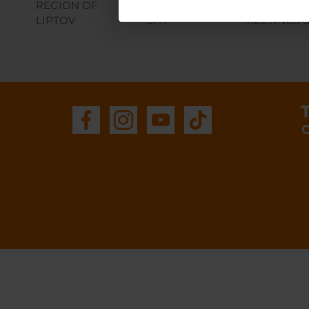
OFFER
REGION OF
WELLNESS &
LIPTOV
SPA
MEETINGS &
O