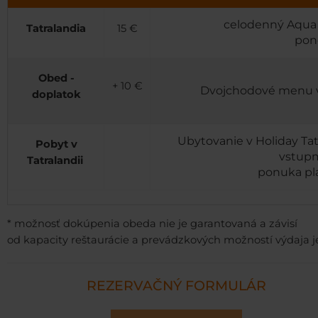
celodenný Aqua 
Tatralandia
15 €
pon
Obed -
+ 10 €
Dvojchodové menu v t
doplatok
Ubytovanie v Holiday Ta
Pobyt v
vstupm
Tatralandii
ponuka pla
* možnosť dokúpenia obeda nie je garantovaná a závisí
od kapacity reštaurácie a prevádzkových možností výdaja j
REZERVAČNÝ FORMULÁR