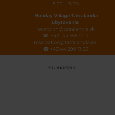
8:00 - 18:00
Holiday Village Tatralandia
ubytovanie
reception@tatralandia.sk
☎ +421 44 556 10 11
reservation@tatralandia.sk
☎ +42144 290 13 23
Hlavní partneri