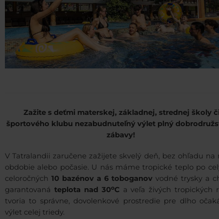
Zažite s deťmi materskej, základnej, strednej školy č
športového klubu nezabudnuteľný výlet plný dobrodružs
zábavy!
V Tatralandii zaručene zažijete skvelý deň, bez ohľadu na
obdobie alebo počasie. U nás máme tropické teplo po celý
celoročných
10 bazénov a 6 toboganov
vodné trysky a ch
o
garantovaná
teplota nad 30
C
a veľa živých tropických r
tvoria to správne, dovolenkové prostredie pre dlho očak
výlet celej triedy.