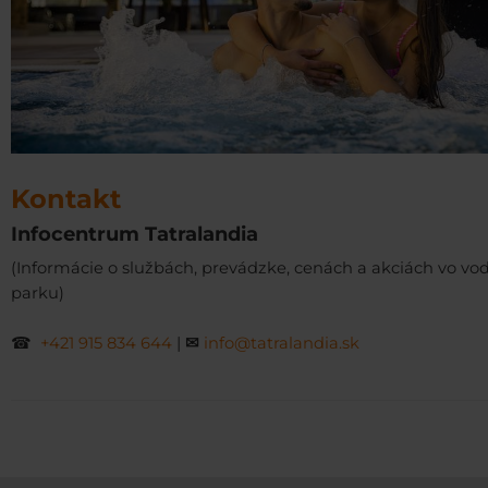
Kontakt
Infocentrum Tatralandia
(Informácie o službách, prevádzke, cenách a akciách vo v
parku)
☎
+421 915 834 644
|
✉
info@tatralandia.sk