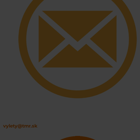
vylety@tmr.sk