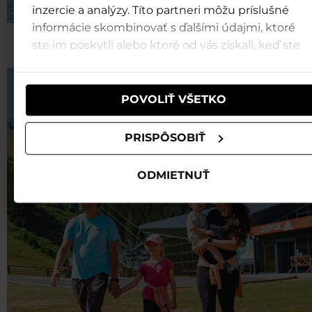
inzercie a analýzy. Títo partneri môžu príslušné
informácie skombinovať s ďalšími údajmi, ktoré
Školský výlet v Jasnej
ste im poskytli alebo ktoré od vás získali, keď ste
používali ich služby.
POVOLIŤ VŠETKO
PRISPÔSOBIŤ
ODMIETNUŤ