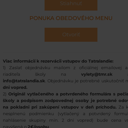
Stiahnuť
PONUKA OBEDOVÉHO MENU
Otvoriť
Viac informácií k rezervácii vstupov do Tatralandie:
1) Zaslať objednávku mailom z oficiálnej emailovej a
riaditeľa školy na
vylety@tmr.sk
al
info@tatralandia.sk
. Objednávku je potrebné uskutočniť 
dni vopred.
2)
Originál vytlačeného a potvrdeného formulára s peči
školy a podpisom zodpovednej osoby je potrebné odo
na pokladni pri zakúpení vstupov v deň príchodu.
Za 
nesplnenú podmienku (vytlačený a potvrdený formu
nahlásenie skupiny min. 2 dni vopred) bude cena v
navýšená o
2€/osobu
.