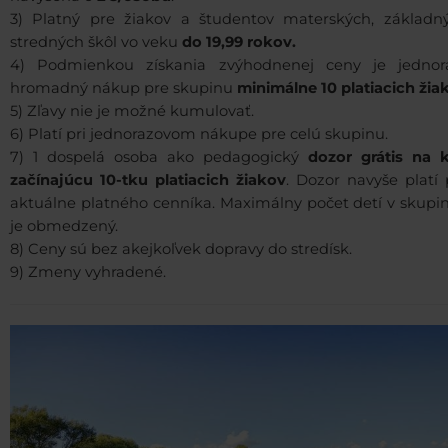
3) Platný pre žiakov a študentov materských, základn
stredných škôl vo veku
do 19,99 rokov.
4) Podmienkou získania zvýhodnenej ceny je jednor
hromadný nákup pre skupinu
minimálne 10 platiacich žia
5) Zľavy nie je možné kumulovať.
6) Platí pri jednorazovom nákupe pre celú skupinu.
7) 1 dospelá osoba ako pedagogický
dozor grátis na 
začínajúcu 10-tku platiacich žiakov
. Dozor navyše platí
aktuálne platného cenníka. Maximálny počet detí v skupin
je obmedzený.
8) Ceny sú bez akejkoľvek dopravy do stredísk.
9) Zmeny vyhradené.